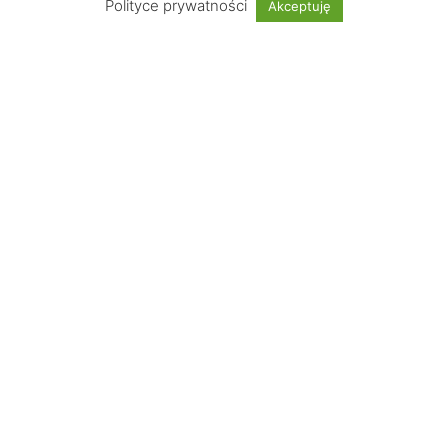
Polityce prywatności
Akceptuję
UWAGA: Strona testowa!
Nie jest możliwe dokonywanie zakupów
Informacje
Wskazówki
Płatności obsługuje
© 2024 Decoberry |
Inspire Home
|
MONFOL SP. Z O.O.
|