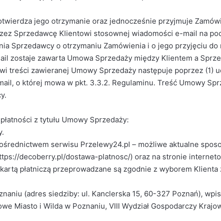
twierdza jego otrzymanie oraz jednocześnie przyjmuje Zamówie
 przez Sprzedawcę Klientowi stosownej wiadomości e-mail na po
zenia Sprzedawcy o otrzymaniu Zamówienia i o jego przyjęciu do
mail zostaje zawarta Umowa Sprzedaży między Klientem a Sprz
owi treści zawieranej Umowy Sprzedaży następuje poprzez (1) 
mail, o której mowa w pkt. 3.3.2. Regulaminu. Treść Umowy Sp
y.
 płatności z tytułu Umowy Sprzedaży:
y.
 za pośrednictwem serwisu Przelewy24.pl – możliwe aktualne spo
tps://decoberry.pl/dostawa-platnosc/) oraz na stronie internet
mi i kartą płatniczą przeprowadzane są zgodnie z wyborem Klien
 Poznaniu (adres siedziby: ul. Kanclerska 15, 60-327 Poznań), w
e Miasto i Wilda w Poznaniu, VIII Wydział Gospodarczy Kr