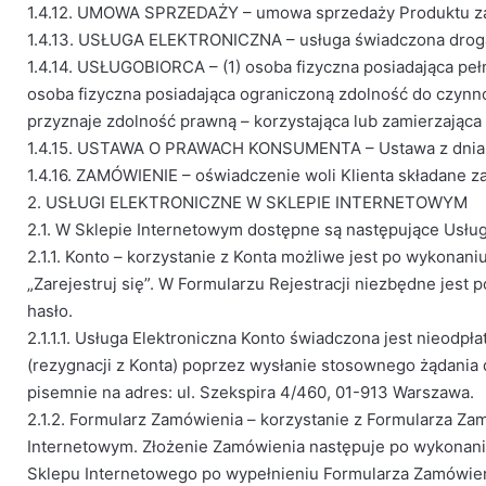
1.4.12. UMOWA SPRZEDAŻY – umowa sprzedaży Produktu zaw
1.4.13. USŁUGA ELEKTRONICZNA – usługa świadczona drogą
1.4.14. USŁUGOBIORCA – (1) osoba fizyczna posiadająca p
osoba fizyczna posiadająca ograniczoną zdolność do czynno
przyznaje zdolność prawną – korzystająca lub zamierzająca 
1.4.15. USTAWA O PRAWACH KONSUMENTA – Ustawa z dnia 30 m
1.4.16. ZAMÓWIENIE – oświadczenie woli Klienta składane
2. USŁUGI ELEKTRONICZNE W SKLEPIE INTERNETOWYM
2.1. W Sklepie Internetowym dostępne są następujące Usług
2.1.1. Konto – korzystanie z Konta możliwe jest po wykonani
„Zarejestruj się”. W Formularzu Rejestracji niezbędne jest
hasło.
2.1.1.1. Usługa Elektroniczna Konto świadczona jest nieodp
(rezygnacji z Konta) poprzez wysłanie stosownego żądania 
pisemnie na adres: ul. Szekspira 4/460, 01-913 Warszawa.
2.1.2. Formularz Zamówienia – korzystanie z Formularza Z
Internetowym. Złożenie Zamówienia następuje po wykonaniu 
Sklepu Internetowego po wypełnieniu Formularza Zamówien