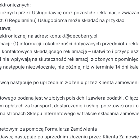
ektronicznych:
nicznych przez Usługodawcę oraz pozostałe reklamacje związa
kt. 6 Regulaminu) Usługobiorca może składać na przykład:
szawa;
lektronicznej na adres: kontakt@decoberry.pl.
macji: (1) informacji i okoliczności dotyczących przedmiotu rekl
ch kontaktowych składającego reklamację – ułatwi to i przyspie
 nie wpływają na skuteczność reklamacji złożonych z pominięc
następuje niezwłocznie, nie później niż w terminie 14 dni kale
wcą następuje po uprzednim złożeniu przez Klienta Zamówien
towego podana jest w złotych polskich i zawiera podatki. O łą
opłatach za transport, dostarczenie i usługi pocztowe) oraz o
y na stronach Sklepu Internetowego w trakcie składania Zamówie
rnetowym za pomocą Formularza Zamówienia
awcą następuje po uprzednim złożeniu przez Klienta Zamówieni