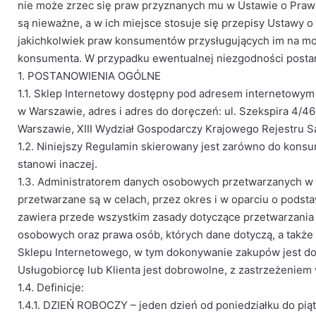
nie może zrzec się praw przyznanych mu w Ustawie o Pra
są nieważne, a w ich miejsce stosuje się przepisy Ustawy 
jakichkolwiek praw konsumentów przysługujących im na mo
konsumenta. W przypadku ewentualnej niezgodności postan
1. POSTANOWIENIA OGÓLNE
1.1. Sklep Internetowy dostępny pod adresem internetowym
w Warszawie, adres i adres do doręczeń: ul. Szekspira 4/
Warszawie, XIII Wydział Gospodarczy Krajowego Rejestr
1.2. Niniejszy Regulamin skierowany jest zarówno do kons
stanowi inaczej.
1.3. Administratorem danych osobowych przetwarzanych w 
przetwarzane są w celach, przez okres i w oparciu o pods
zawiera przede wszystkim zasady dotyczące przetwarzania 
osobowych oraz prawa osób, których dane dotyczą, a także 
Sklepu Internetowego, w tym dokonywanie zakupów jest d
Usługobiorcę lub Klienta jest dobrowolne, z zastrzeżeni
1.4. Definicje:
1.4.1. DZIEŃ ROBOCZY – jeden dzień od poniedziałku do pi