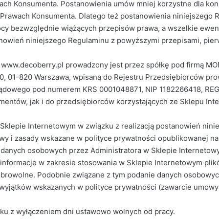
wach Konsumenta. Postanowienia umów mniej korzystne dla ko
o Prawach Konsumenta. Dlatego też postanowienia niniejszego R
cy bezwzględnie wiążących przepisów prawa, a wszelkie ewent
owień niniejszego Regulaminu z powyższymi przepisami, pierws
 www.decoberry.pl prowadzony jest przez spółkę pod firmą MO
460, 01-820 Warszawa, wpisaną do Rejestru Przedsiębiorców p
u Sądowego pod numerem KRS 0001048871, NIP 1182266418, RE
umentów, jak i do przedsiębiorców korzystających ze Sklepu I
Sklepie Internetowym w związku z realizacją postanowień nin
tawy i zasady wskazane w
polityce prywatności
opublikowanej na 
danych osobowych przez Administratora w Sklepie Internetowy
informacje w zakresie stosowania w Sklepie Internetowym plikó
obrowolne. Podobnie związane z tym podanie danych osobowych
em wyjątków wskazanych w polityce prywatności (zawarcie umow
ątku z wyłączeniem dni ustawowo wolnych od pracy.