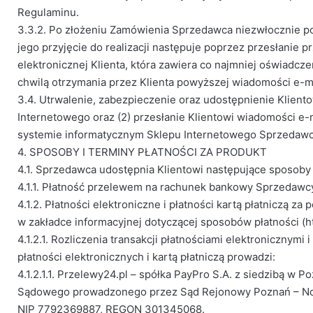
Regulaminu.
3.3.2. Po złożeniu Zamówienia Sprzedawca niezwłocznie po
jego przyjęcie do realizacji następuje poprzez przesłanie
elektronicznej Klienta, która zawiera co najmniej oświadc
chwilą otrzymania przez Klienta powyższej wiadomości e-
3.4. Utrwalenie, zabezpieczenie oraz udostępnienie Klient
Internetowego oraz (2) przesłanie Klientowi wiadomości e-
systemie informatycznym Sklepu Internetowego Sprzedawc
4. SPOSOBY I TERMINY PŁATNOŚCI ZA PRODUKT
4.1. Sprzedawca udostępnia Klientowi następujące sposoby
4.1.1. Płatność przelewem na rachunek bankowy Sprzedawc
4.1.2. Płatności elektroniczne i płatności kartą płatniczą
w zakładce informacyjnej dotyczącej sposobów płatności (ht
4.1.2.1. Rozliczenia transakcji płatnościami elektroniczny
płatności elektronicznych i kartą płatniczą prowadzi:
4.1.2.1.1. Przelewy24.pl – spółka PayPro S.A. z siedzibą w
Sądowego prowadzonego przez Sąd Rejonowy Poznań – Now
NIP 7792369887, REGON 301345068.