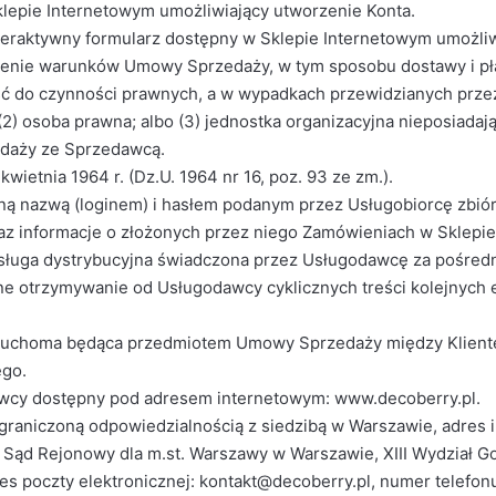
epie Internetowym umożliwiający utworzenie Konta.
eraktywny formularz dostępny w Sklepie Internetowym umożliw
lenie warunków Umowy Sprzedaży, w tym sposobu dostawy i pła
ność do czynności prawnych, a w wypadkach przewidzianych prz
2) osoba prawna; albo (3) jednostka organizacyjna nieposiadaj
edaży ze Sprzedawcą.
ietnia 1964 r. (Dz.U. 1964 nr 16, poz. 93 ze zm.).
alną nazwą (loginem) i hasłem podanym przez Usługobiorcę zbi
z informacje o złożonych przez niego Zamówieniach w Sklepie
usługa dystrybucyjna świadczona przez Usługodawcę za pośredni
e otrzymywanie od Usługodawcy cyklicznych treści kolejnych e
z ruchoma będąca przedmiotem Umowy Sprzedaży między Klien
ego.
wcy dostępny pod adresem internetowym: www.decoberry.pl.
iczoną odpowiedzialnością z siedzibą w Warszawie, adres i a
 Sąd Rejonowy dla m.st. Warszawy w Warszawie, XIII Wydział
 poczty elektronicznej: kontakt@decoberry.pl, numer telefon