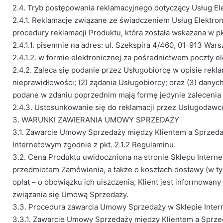
2.4. Tryb postępowania reklamacyjnego dotyczący Usług El
2.4.1. Reklamacje związane ze świadczeniem Usług Elektro
procedury reklamacji Produktu, która została wskazana w p
2.4.1.1. pisemnie na adres: ul. Szekspira 4/460, 01-913 War
2.4.1.2. w formie elektronicznej za pośrednictwem poczty e
2.4.2. Zaleca się podanie przez Usługobiorcę w opisie rekla
nieprawidłowości; (2) żądania Usługobiorcy; oraz (3) dany
podane w zdaniu poprzednim mają formę jedynie zalecenia i
2.4.3. Ustosunkowanie się do reklamacji przez Usługodawcę 
3. WARUNKI ZAWIERANIA UMOWY SPRZEDAŻY
3.1. Zawarcie Umowy Sprzedaży między Klientem a Sprzeda
Internetowym zgodnie z pkt. 2.1.2 Regulaminu.
3.2. Cena Produktu uwidoczniona na stronie Sklepu Interne
przedmiotem Zamówienia, a także o kosztach dostawy (w tym 
opłat – o obowiązku ich uiszczenia, Klient jest informowan
związania się Umową Sprzedaży.
3.3. Procedura zawarcia Umowy Sprzedaży w Sklepie Inte
3.3.1. Zawarcie Umowy Sprzedaży między Klientem a Sprzed