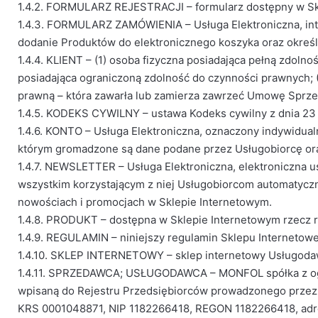
1.4.2. FORMULARZ REJESTRACJI – formularz dostępny w Skl
1.4.3. FORMULARZ ZAMÓWIENIA – Usługa Elektroniczna, int
dodanie Produktów do elektronicznego koszyka oraz okreś
1.4.4. KLIENT – (1) osoba fizyczna posiadająca pełną zdol
posiadająca ograniczoną zdolność do czynności prawnych; (
prawną – która zawarła lub zamierza zawrzeć Umowę Sprz
1.4.5. KODEKS CYWILNY – ustawa Kodeks cywilny z dnia 23 kw
1.4.6. KONTO – Usługa Elektroniczna, oznaczony indywidu
którym gromadzone są dane podane przez Usługobiorcę ora
1.4.7. NEWSLETTER – Usługa Elektroniczna, elektroniczna 
wszystkim korzystającym z niej Usługobiorcom automatyczn
nowościach i promocjach w Sklepie Internetowym.
1.4.8. PRODUKT – dostępna w Sklepie Internetowym rzec
1.4.9. REGULAMIN – niniejszy regulamin Sklepu Internetow
1.4.10. SKLEP INTERNETOWY – sklep internetowy Usługoda
1.4.11. SPRZEDAWCA; USŁUGODAWCA – MONFOL spółka z ogran
wpisaną do Rejestru Przedsiębiorców prowadzonego przez
KRS 0001048871, NIP 1182266418, REGON 1182266418, adres