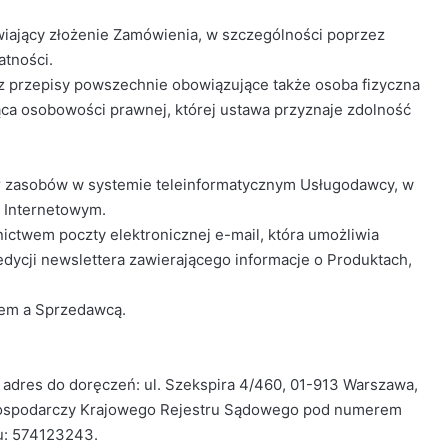
iający złożenie Zamówienia, w szczególności poprzez
tności.
ez przepisy powszechnie obowiązujące także osoba fizyczna
ąca osobowości prawnej, której ustawa przyznaje zdolność
ór zasobów w systemie teleinformatycznym Usługodawcy, w
 Internetowym.
ctwem poczty elektronicznej e-mail, która umożliwia
dycji newslettera zawierającego informacje o Produktach,
tem a Sprzedawcą.
dres do doręczeń: ul. Szekspira 4/460, 01-913 Warszawa,
 Gospodarczy Krajowego Rejestru Sądowego pod numerem
u: 574123243.