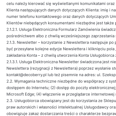
celu należy kierować się wyświetlanymi komunikatami oraz
Klienta następujących danych dotyczących Klienta: imię i n
numer telefonu kontaktowego oraz danych dotyczących Umo
Klientów niebędących konsumentami niezbędne jest także 
2.1.2.1. Usługa Elektroniczna Formularz Zamówienia świadcz
pośrednictwem albo z chwilą wcześniejszego zaprzestania
2.1.3. Newsletter – korzystanie z Newslettera następuje po
być przesyłane kolejne edycje Newslettera i kliknięciu po
zakładania Konta – z chwilą utworzenia Konta Usługobiorca 
2.1.3.1. Usługa Elektroniczna Newsletter świadczona jest n
Newslettera (rezygnacji z Newslettera) poprzez wysłanie 
kontakt@decoberry.pl lub też pisemnie na adres: ul. Szeks
2.2. Wymagania techniczne niezbędne do współpracy z syst
dostępem do Internetu; (2) dostęp do poczty elektronicznej;
Microsoft Edge; (4) włączenie w przeglądarce internetowej 
2.3. Usługobiorca obowiązany jest do korzystania ze Skl
praw autorskich i własności intelektualnej Usługodawcy o
obowiązuje zakaz dostarczania treści o charakterze bezpr