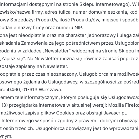
 informacjami dostępnymi na stronie Sklepu Internetowego). W
azwisko/nazwa firmy, adres (ulica, numer domu/mieszkania, kod 
wy Sprzedaży: Produkt/y, ilość Produktu/ów, miejsce i sposó
podanie nazwy firmy oraz numeru NIP.
ona jest nieodpłatnie oraz ma charakter jednorazowy i ulega z
 składania Zamówienia za jego pośrednictwem przez Usługobior
 podaniu w zakładce „Newsletter” widocznej na stronie Sklepu I
la „Zapisz się”. Na Newsletter można się również zapisać poprz
zostaje zapisany na Newsletter.
ieodpłatnie przez czas nieoznaczony. Usługobiorca ma możliwość,
stosownego żądania do Usługodawcy, w szczególności za pośred
pira 4/460, 01-913 Warszawa.
emem teleinformatycznym, którym posługuje się Usługodawca: (
 (3) przeglądarka internetowa w aktualnej wersji: Mozilla Firefo
możliwości zapisu plików Cookies oraz obsługi Javascript.
epu Internetowego w sposób zgodny z prawem i dobrymi obyczaj
raz osób trzecich. Usługobiorca obowiązany jest do wprowadza
awnym.