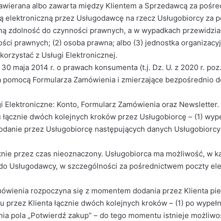
ierana albo zawarta między Klientem a Sprzedawcą za pośre
 elektroniczną przez Usługodawcę na rzecz Usługobiorcy za 
ełną zdolność do czynności prawnych, a w wypadkach przewidzi
ści prawnych; (2) osoba prawna; albo (3) jednostka organizacy
korzystać z Usługi Elektronicznej.
aja 2014 r. o prawach konsumenta (t.j. Dz. U. z 2020 r. poz. 
 za pomocą Formularza Zamówienia i zmierzające bezpośrednio
i Elektroniczne: Konto, Formularz Zamówienia oraz Newsletter.
u łącznie dwóch kolejnych kroków przez Usługobiorcę – (1) wypeł
 podanie przez Usługobiorcę następujących danych Usługobiorcy
łatnie przez czas nieoznaczony. Usługobiorca ma możliwość, w ka
do Usługodawcy, w szczególności za pośrednictwem poczty elek
amówienia rozpoczyna się z momentem dodania przez Klienta pi
przez Klienta łącznie dwóch kolejnych kroków – (1) po wypełnie
ia pola „Potwierdź zakup” – do tego momentu istnieje możliw