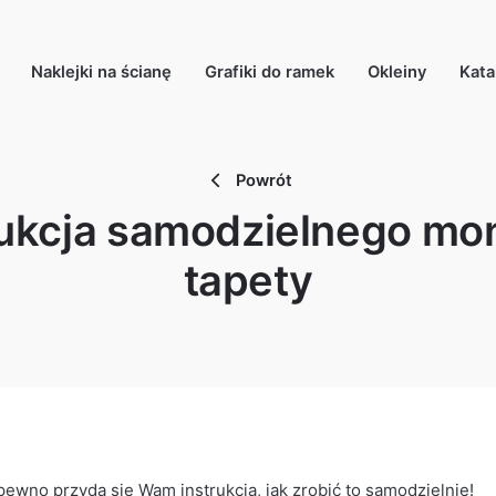
Naklejki na ścianę
Grafiki do ramek
Okleiny
Kata
Powrót
rukcja samodzielnego mo
tapety
pewno przyda się Wam instrukcja, jak zrobić to samodzielnie!