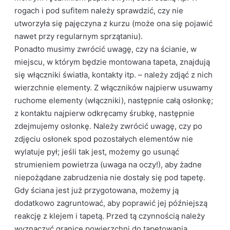
rogach i pod sufitem należy sprawdzić, czy nie
utworzyła się pajęczyna z kurzu (może ona się pojawić
nawet przy regularnym sprzątaniu).
Ponadto musimy zwrócić uwagę, czy na ścianie, w
miejscu, w którym będzie montowana tapeta, znajdują
się włączniki światła, kontakty itp. – należy zdjąć z nich
wierzchnie elementy. Z włączników najpierw usuwamy
ruchome elementy (włączniki), następnie całą osłonkę;
z kontaktu najpierw odkręcamy śrubkę, następnie
zdejmujemy osłonkę. Należy zwrócić uwagę, czy po
zdjęciu osłonek spod pozostałych elementów nie
wylatuje pył; jeśli tak jest, możemy go usunąć
strumieniem powietrza (uwaga na oczy!), aby żadne
niepożądane zabrudzenia nie dostały się pod tapetę.
Gdy ściana jest już przygotowana, możemy ją
dodatkowo zagruntować, aby poprawić jej późniejszą
reakcję z klejem i tapetą. Przed tą czynnością należy
wyznaczyć granice powierzchni do tapetowania