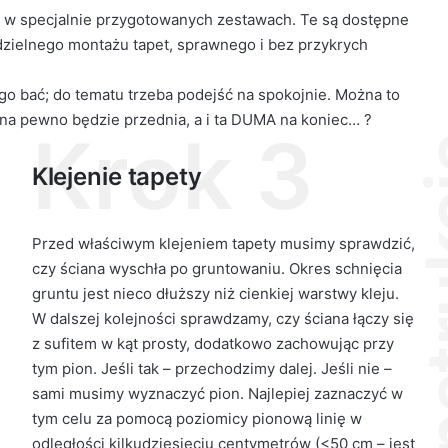
b w specjalnie przygotowanych zestawach. Te są dostępne
dzielnego montażu tapet, sprawnego i bez przykrych
ego bać; do tematu trzeba podejść na spokojnie. Można to
 na pewno będzie przednia, a i ta DUMA na koniec… ?
Krok 3
Twoja i
Klejenie tapety
Przed właściwym klejeniem tapety musimy sprawdzić,
czy ściana wyschła po gruntowaniu. Okres schnięcia
gruntu jest nieco dłuższy niż cienkiej warstwy kleju.
W dalszej kolejności sprawdzamy, czy ściana łączy się
z sufitem w kąt prosty, dodatkowo zachowując przy
tym pion. Jeśli tak – przechodzimy dalej. Jeśli nie –
sami musimy wyznaczyć pion. Najlepiej zaznaczyć w
tym celu za pomocą poziomicy pionową linię w
odległości kilkudziesięciu centymetrów (<50 cm – jest