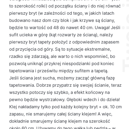
to szerokość rolki) od początku ściany i do niej równać
pierwszy bryt (w zależności od tego, w jakich latach
budowano nasz dom czy blok i jak krzywe są ściany,
będzie to wartość od 48 do nawet 40 cm. Uwaga! Jeśli
sufit ucieka w górę (kąt rozwarty ze ścianą), należy
pierwszy bryt tapety położyć z odpowiednim zapasem
od przycięcia od góry. Są to sytuacje ekstremalne,
rzadko się zdarzają, ale warto o nich wspomnieć, bo
pozwolą uniknąć przykrej niespodzianki pod koniec
tapetowania i prześwitu między sufitem a tapetą.
Jeśli ściana jest sucha, możemy zacząć główną fazę
tapetowania. Dobrze przypatrz się swojej ścianie, teraz
wszystko potoczy się szybko, a efekt końcowy na
pewno będzie wystrzałowy. Głęboki wdech i do dzieła!
Klej nakładamy tylko pod każdy kolejny bryt + ok. 10 cm
zapasu, nie smarujemy całej ściany klejem! A więc,
dokładnie smarujemy ścianę klejem na szerokość
około 60 cm. Używamy do tego wałka lub pędzla – w