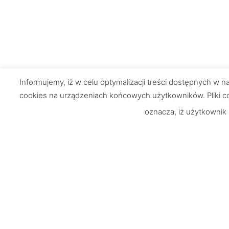
Informujemy, iż w celu optymalizacji treści dostępnych w
cookies na urządzeniach końcowych użytkowników. Pliki co
oznacza, iż użytkownik
Chętnie odpowiemy na Wasze
Informacj
pytania
O nas
UWAGA: Strona testowa!
Zamówienia i
Dostawa i p
Nie jest możliwe dokonywanie zakupów
Reklamacje i
Regulamin s
Polityka pry