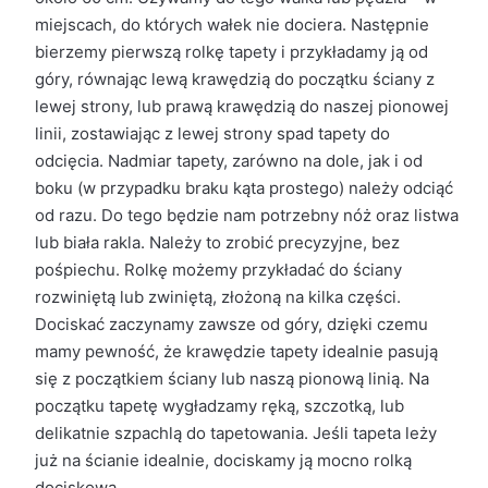
miejscach, do których wałek nie dociera. Następnie
bierzemy pierwszą rolkę tapety i przykładamy ją od
góry, równając lewą krawędzią do początku ściany z
lewej strony, lub prawą krawędzią do naszej pionowej
linii, zostawiając z lewej strony spad tapety do
odcięcia. Nadmiar tapety, zarówno na dole, jak i od
boku (w przypadku braku kąta prostego) należy odciąć
od razu. Do tego będzie nam potrzebny nóż oraz listwa
lub biała rakla. Należy to zrobić precyzyjne, bez
pośpiechu. Rolkę możemy przykładać do ściany
rozwiniętą lub zwiniętą, złożoną na kilka części.
Dociskać zaczynamy zawsze od góry, dzięki czemu
mamy pewność, że krawędzie tapety idealnie pasują
się z początkiem ściany lub naszą pionową linią. Na
początku tapetę wygładzamy ręką, szczotką, lub
delikatnie szpachlą do tapetowania. Jeśli tapeta leży
już na ścianie idealnie, dociskamy ją mocno rolką
dociskową.