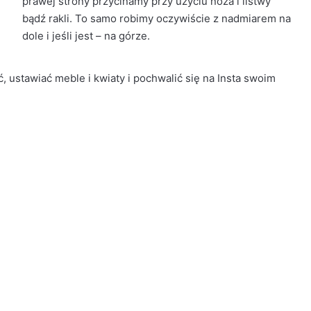
prawej strony przycinamy przy użyciu noża i listwy
bądź rakli. To samo robimy oczywiście z nadmiarem na
dole i jeśli jest – na górze.
, ustawiać meble i kwiaty i pochwalić się na Insta swoim