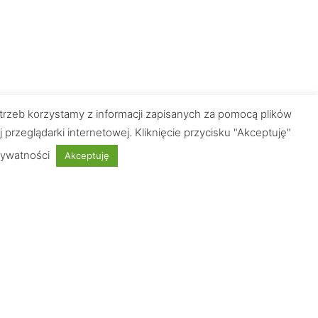
trzeb korzystamy z informacji zapisanych za pomocą plików
zeglądarki internetowej. Kliknięcie przycisku "Akceptuję"
Masz pytania?
rywatności
Akceptuję
Płatności obsługuje