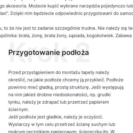
ego
akcesoria
. Możecie kupić wybrane narzędzia pojedynczo lu
Maxi”. Dzięki nim będziecie odpowiednio przygotowani do samo
to że nie jest to zadanie szczególnie trudne. Nie należy się t
ólnika: brata, żonę, brata żony, sąsiada, kogokolwiek. Zabawa
Krok 2
Przygotowanie podłoża
Przed przystąpieniem do montażu tapety należy
określić, na jakie podłoże chcemy ją przykleić. Podłoże
powinno mieć gładką, prostą strukturę. Jeśli występują
na nim jakieś drobne niedoskonałości, np. grudki
tynku, należy je zdrapać lub przetrzeć papierem
ściernym.
Jeśli podłoże jest gładkie, należy je oczyścić.
Wystarczy w tym celu przetrzeć ścianę suchym lub
mokrym ręcznikiem papierowym, ściereczką itp. W