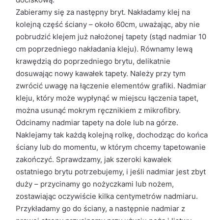
Zabieramy się za następny bryt. Nakładamy klej na
kolejną część ściany – około 60cm, uważając, aby nie
pobrudzić klejem już nałożonej tapety (stąd nadmiar 10
cm poprzedniego nakładania kleju). Równamy lewą
krawędzią do poprzedniego brytu, delikatnie
dosuwając nowy kawałek tapety. Należy przy tym
zwrócić uwagę na łączenie elementów grafiki. Nadmiar
kleju, który może wypłynąć w miejscu łączenia tapet,
można usunąć mokrym ręcznikiem z mikrofibry.
Odcinamy nadmiar tapety na dole lub na górze.
Naklejamy tak każdą kolejną rolkę, dochodząc do końca
ściany lub do momentu, w którym chcemy tapetowanie
zakończyć. Sprawdzamy, jak szeroki kawałek
ostatniego brytu potrzebujemy, i jeśli nadmiar jest zbyt
duży – przycinamy go nożyczkami lub nożem,
zostawiając oczywiście kilka centymetrów nadmiaru.
Przykładamy go do ściany, a następnie nadmiar z