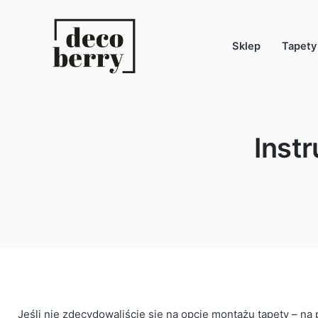
Zawartość
Sklep
Tapety
Inst
anę
k
E
WE
Jeśli nie zdecydowaliście się na opcję montażu tapety – na 