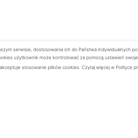
 naszym serwisie, dostosowania ich do Państwa indywidualnych po
okies użytkownik może kontrolować za pomocą ustawień swojej pr
 akceptuje stosowanie plików cookies. Czytaj więcej w
Polityce p
e
Wskazówki
Struktury tapet
 realizacja
Zamawianie próbek
łatność
Montaż profesjonalny
 zwroty
Montaż tapet - instrukcja
klepu
Montaż naklejek - instrukcja
watności