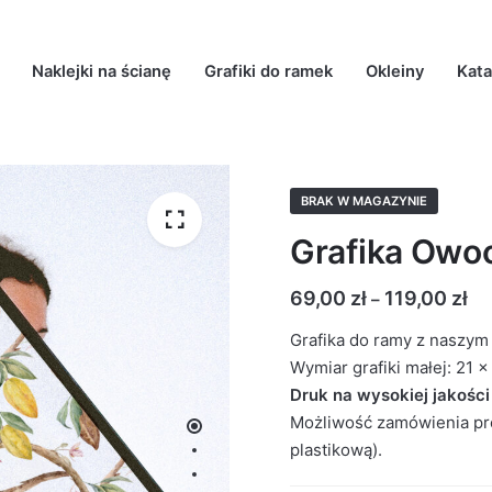
Naklejki na ścianę
Grafiki do ramek
Okleiny
Kata
BRAK W MAGAZYNIE
Grafika Owo
69,00
zł
119,00
zł
–
Grafika do ramy z naszy
Wymiar grafiki małej: 21 x
Druk na wysokiej jakośc
Możliwość zamówienia pro
plastikową).