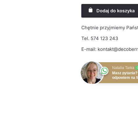
Dodaj do koszyka
Chętnie przyjmiemy Państ
Tel.
574 123 243
E-mail:
kontakt@decoberr
Natalia Tarka
Masz pytania?
odpowiem na 