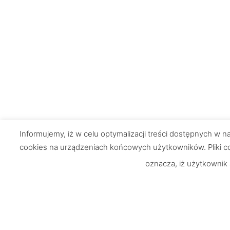
Informujemy, iż w celu optymalizacji treści dostępnych w
cookies na urządzeniach końcowych użytkowników. Pliki co
oznacza, iż użytkownik
Chętnie odpowiemy na Wasze
Informacje
pytania
O nas
UWAGA: Strona testowa!
Zamówienia i 
Dostawa i pła
Nie jest możliwe dokonywanie zakupów