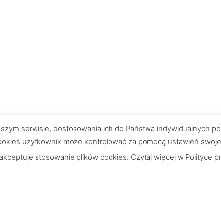
 naszym serwisie, dostosowania ich do Państwa indywidualnych po
okies użytkownik może kontrolować za pomocą ustawień swojej pr
 akceptuje stosowanie plików cookies. Czytaj więcej w
Polityce p
Wskazówki
Struktury tapet
realizacja
Zamawianie próbek
tność
Montaż profesjonalny