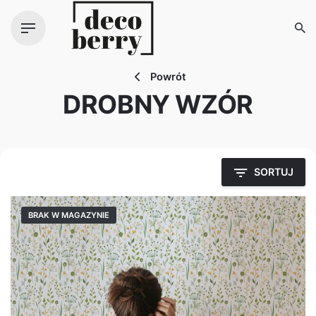
Zawartość
Powrót
DROBNY WZÓR
SORTUJ
BRAK W MAGAZYNIE