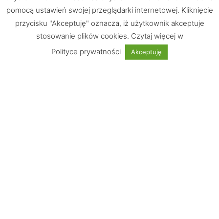
pomocą ustawień swojej przeglądarki internetowej. Kliknięcie
przycisku "Akceptuję" oznacza, iż użytkownik akceptuje
stosowanie plików cookies. Czytaj więcej w
Chętnie odpowiemy na Wasze pytania
Polityce prywatności
Akceptuję
UWAGA: Strona testowa!
Nie jest możliwe dokonywanie zakupów
Informacje
Wskazówki
Płatności obsługuje