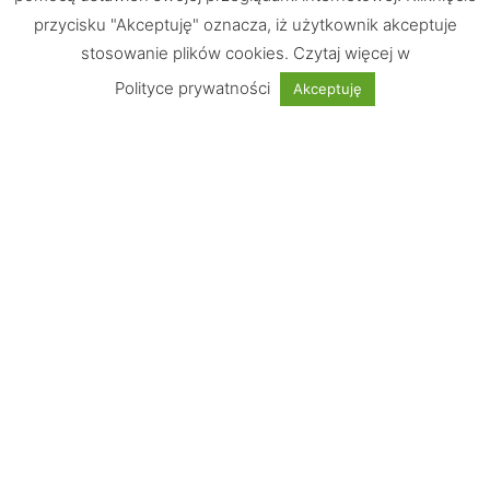
przycisku "Akceptuję" oznacza, iż użytkownik akceptuje
stosowanie plików cookies. Czytaj więcej w
Chętnie odpowiemy na Wasze pytania
Polityce prywatności
Akceptuję
UWAGA: Strona testowa!
Nie jest możliwe dokonywanie zakupów
Informacje
Wskazówki
Płatności obsługuje