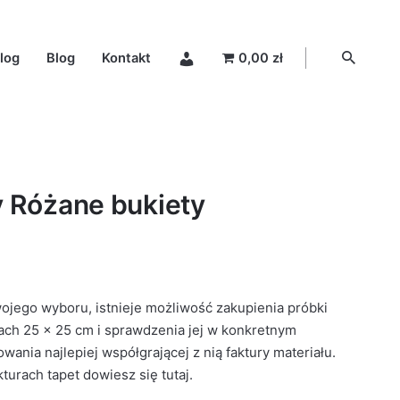
log
Blog
Kontakt
0,00 zł
y Różane bukiety
wojego wyboru, istnieje możliwość zakupienia próbki
ach 25 × 25 cm i sprawdzenia jej w konkretnym
ania najlepiej współgrającej z nią faktury materiału.
kturach tapet dowiesz się
tutaj
.