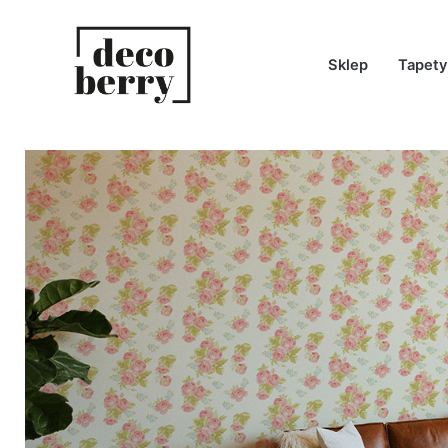
Zawartość
Sklep
Tapety
anę
k
E
WE