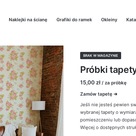
Naklejki na ścianę
Grafiki do ramek
Okleiny
Kata
BRAK W MAGAZYNIE
Próbki tapet
15,00
zł
/ za próbkę
Zamów tapetę ➔
Jeśli nie jesteś pewien s
wybranej tapety o wymiar
pomieszczeniu lub dopasow
Więcej o dostępnych stru