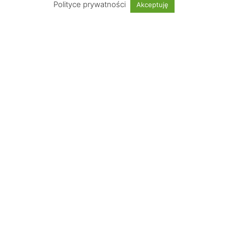
Polityce prywatności
Akceptuję
UWAGA: Strona testowa!
Nie jest możliwe dokonywanie zakupów
Informacje
Wskazówki
Płatności obsługuje
© 2024 Decoberry |
Inspire Home
|
MONFOL SP. Z O.O.
|