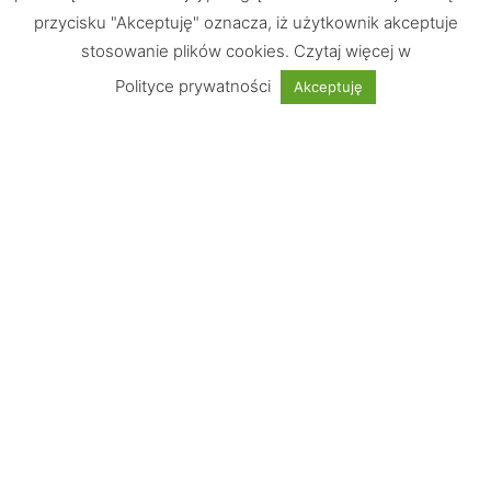
przycisku "Akceptuję" oznacza, iż użytkownik akceptuje
stosowanie plików cookies. Czytaj więcej w
Chętnie odpowiemy na Wasze pytania
Polityce prywatności
Akceptuję
UWAGA: Strona testowa!
Nie jest możliwe dokonywanie zakupów
Informacje
Wskazówki
Płatności obsługuje