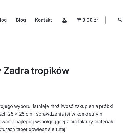
log
Blog
Kontakt
0,00 zł
y Zadra tropików
wojego wyboru, istnieje możliwość zakupienia próbki
ach 25 × 25 cm i sprawdzenia jej w konkretnym
ania najlepiej współgrającej z nią faktury materiału.
kturach tapet dowiesz się
tutaj
.