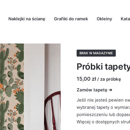
Naklejki na ścianę
Grafiki do ramek
Okleiny
Kata
BRAK W MAGAZYNIE
Próbki tapet
15,00
zł
/ za próbkę
Zamów tapetę ➔
Jeśli nie jesteś pewien s
wybranej tapety o wymiar
pomieszczeniu lub dopasow
Więcej o dostępnych stru