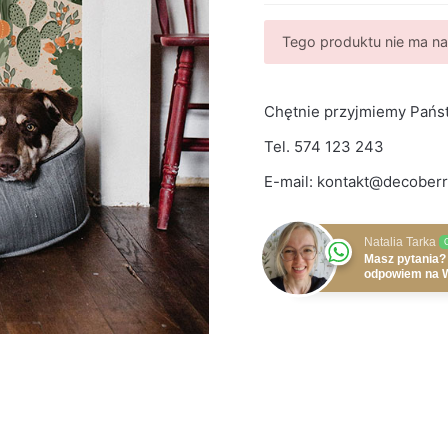
Tego produktu nie ma na 
Chętnie przyjmiemy Państ
Tel.
574 123 243
E-mail:
kontakt@decoberr
Natalia Tarka
Masz pytania?
odpowiem na 