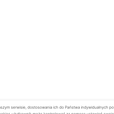
 naszym serwisie, dostosowania ich do Państwa indywidualnych po
okies użytkownik może kontrolować za pomocą ustawień swojej pr