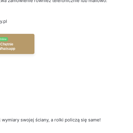
wa zamówienie również telefonicznie lub mailowo:
y.pl
Online
 Chętnie
Whatsapp
wymiary swojej ściany, a rolki policzą się same!