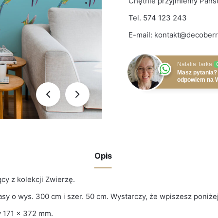
Chętnie przyjmiemy Państ
Tel.
574 123 243
E-mail:
kontakt@decoberr
Natalia Tarka
Masz pytania?
odpowiem na 
Opis
y z kolekcji Zwierzę.
sy o wys. 300 cm i szer. 50 cm. Wystarczy, że wpiszesz poniżej 
y 171 × 372 mm.