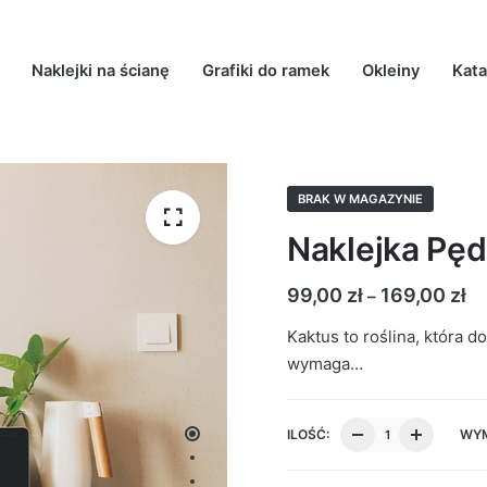
Naklejki na ścianę
Grafiki do ramek
Okleiny
Kata
BRAK W MAGAZYNIE
Naklejka Pę
99,00
zł
169,00
zł
–
Kaktus to roślina, która 
wymaga…
ILOŚĆ:
WYM