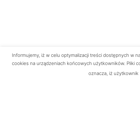
Informujemy, iż w celu optymalizacji treści dostępnych w
cookies na urządzeniach końcowych użytkowników. Pliki co
oznacza, iż użytkownik
Chętnie odpowiemy na Wasze
Informacje
pytania
O nas
UWAGA: Strona testowa!
Zamówienia i 
Dostawa i pła
Nie jest możliwe dokonywanie zakupów
Reklamacje i 
Regulamin sk
Polityka pryw