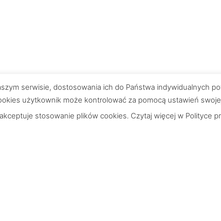
 naszym serwisie, dostosowania ich do Państwa indywidualnych po
okies użytkownik może kontrolować za pomocą ustawień swojej pr
 akceptuje stosowanie plików cookies. Czytaj więcej w
Polityce p
Wskazówki
Struktury tapet
realizacja
Zamawianie próbek
tność
Montaż profesjonalny
zwroty
Montaż tapet - instrukcja
lepu
Montaż naklejek - instrukcja
atności