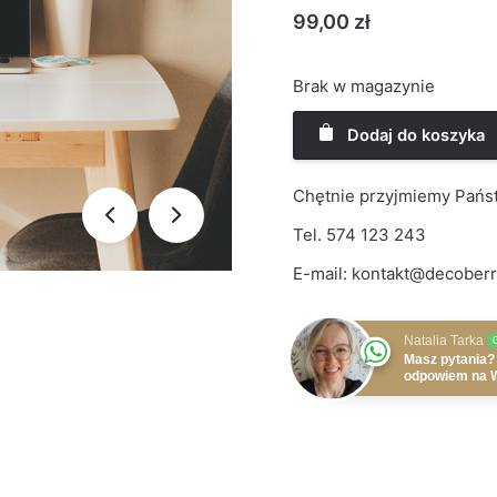
99,00
zł
Brak w magazynie
Dodaj do koszyka
Chętnie przyjmiemy Państ
Tel.
574 123 243
E-mail:
kontakt@decoberr
Natalia Tarka
Masz pytania?
odpowiem na 